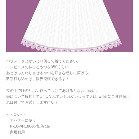
パラメータとかいじり倒して着てください。
ワンピースの伸びるやつを350くらい
あとはふんわりさせるやつを好きな感じに広げる。
数字打ち込めば、限界突破できるよ！
髪の毛で腰のリボン作ってつけてあげるとなお可愛い。
頭について移動してUnityなんていじれないよって人はTwitterにご連絡頂け
れば付けてお返しします(*ˊᗜˋ)
＜＜OK＞＞
・アバターに使う
・R-18やR18Gの表現に使う
・商用利用