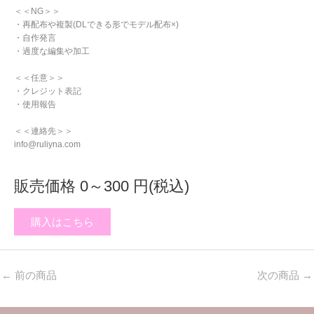
＜＜NG＞＞
・再配布や複製(DLできる形でモデル配布×)
・自作発言
・過度な編集や加工
＜＜任意＞＞
・クレジット表記
・使用報告
＜＜連絡先＞＞
info@ruliyna.com
販売価格 0～300 円(税込)
購入はこちら
←
前の商品
次の商品
→