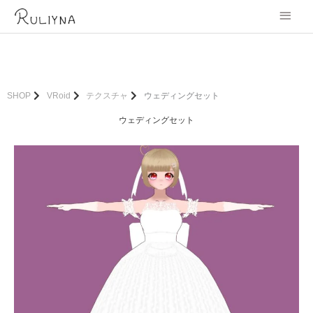
内
メ
容
を
イ
ス
キ
ン
ッ
プ
メ
SHOP
VRoid
テクスチャ
ウェディングセット
ニ
ウェディングセット
ュ
ー