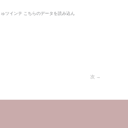
セット くしゅツインテ こちらのデータを読み込ん
次
→
。