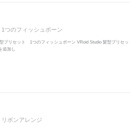
セット 1つのフィッシュボーン
tudio 髪型プリセット 1つのフィッシュボーン VRoid Studio 髪
を追加し
ット リボンアレンジ