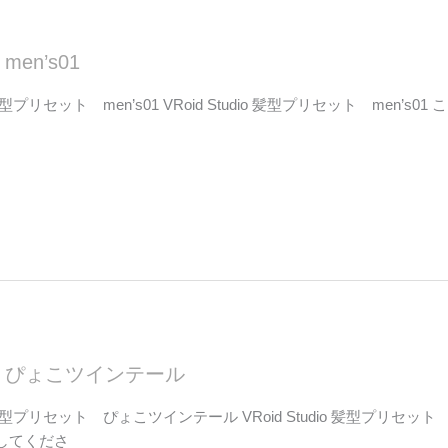
men’s01
dio 髪型プリセット men’s01 VRoid Studio 髪型プリセット m
セット ぴょこツインテール
tudio 髪型プリセット ぴょこツインテール VRoid Studio 髪型
してくださ