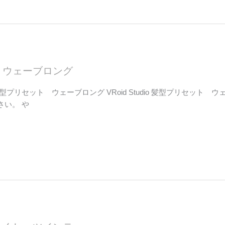
ット ウェーブロング
tudio 髪型プリセット ウェーブロング VRoid Studio 髪型プリ
い。 や