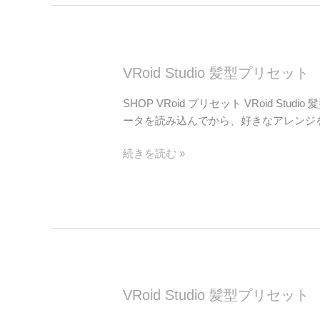
編
み
込
み
VRoid
VRoid Studio 髪型プリ
三
Studio
つ
SHOP VRoid プリセット VRoid S
髪
編
ータを読み込んでから、好きなアレンジ
型
み
プ
続きを読む »
リ
セ
ッ
ト
1
つ
の
フ
VRoid
VRoid Studio 髪型プリセ
ィ
Studio
ッ