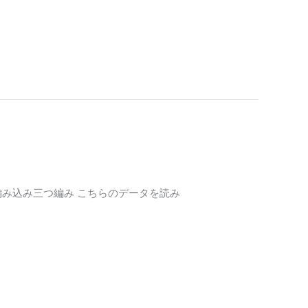
リセット 編み込み三つ編み こちらのデータを読み