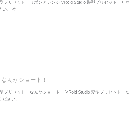
tudio 髪型プリセット リボンアレンジ VRoid Studio 髪型プリ
い。 や
ット なんかショート！
tudio 髪型プリセット なんかショート！ VRoid Studio 髪型プ
ください。