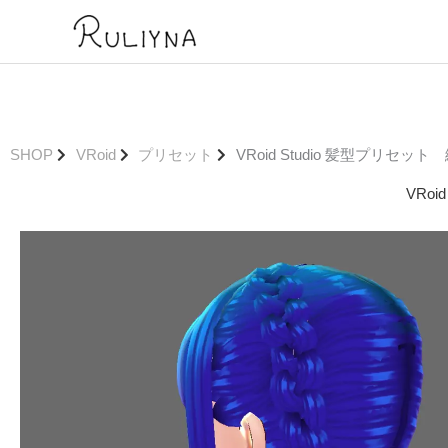
内
容
を
ス
キ
ッ
プ
SHOP
VRoid
プリセット
VRoid Studio 髪型プリセ
VRo