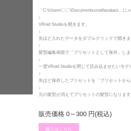
「C:\Users\〇〇\Documentsvroid\avatar
↓
VRoid Studioを開きます。
↓
先ほど入れたデータをダブルクリックで開きま
↓
髪型編集画面で「プリセットとして保存」しま
↓
一度VRoid Studioを閉じて読み込ませたい
↓
先ほど保存したプリセットを「プリセットから
↓
元の髪型が消えてプリセットの髪型になります
販売価格 0～300 円(税込)
購入はこちら