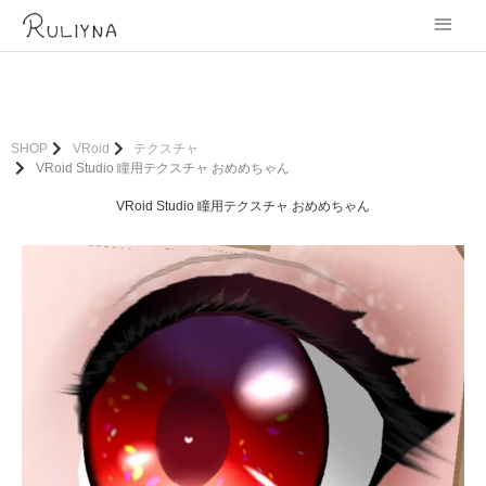
内
メ
容
を
イ
ス
キ
ン
ッ
プ
メ
SHOP
VRoid
テクスチャ
VRoid Studio 瞳用テクスチャ おめめちゃん
ニ
VRoid Studio 瞳用テクスチャ おめめちゃん
ュ
ー