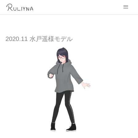
内
メ
容
を
イ
ス
キ
ン
ッ
プ
2020.11 水戸遥様モデル
メ
ニ
ュ
ー